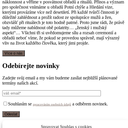
náklonnost a věříme v posvátnost obřadů a rituálů. Přínos a význam
pro společnost vnímáme u obřadů Potní chýše a Hledání vize,
kterými provázíme více než desetiletí. Při každé tvůrčí činnosti je
důležité zahlédnout a prožít radost ze spolupráce mužů a žen,
obzvlášť při rituálech je toto hodně patrné. Proto jsme rádi, že právě
tady můžeme nabídnout obě polatrity… „ženský i mužský
aspekt“… Všichni tři si uvědomujeme sílu a rozsah ceremonií a
obřadů neboť víme, že pokud se provedou správně, mají výrazný
vliv na život každého člověka, který jimi projde.
Více o nás
Odebírejte novinky
Zadejte svůj email a my vám budeme zasílat nejbližší plánované
termíny našich akcí.
Souhlasím se
a odběrem novinek.
zpracováním osobních údajů
Kontakt Emil Melichar
Spravovat Souhlas s cookies