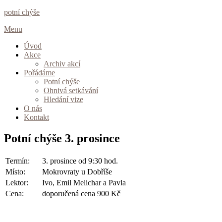
Přeskočit
potní chýše
na
Menu
obsah
Úvod
Akce
Archiv akcí
Pořádáme
Potní chýše
Ohnivá setkávání
Hledání vize
O nás
Kontakt
Potní chýše 3. prosince
Termín:
3. prosince od 9:30 hod.
Místo:
Mokrovraty u Dobříše
Lektor:
Ivo, Emil Melichar a Pavla
Cena:
doporučená cena 900 Kč