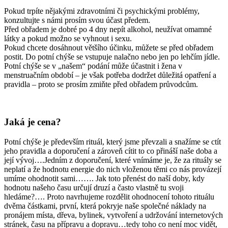
Pokud trpíte nějakými zdravotními či psychickými problémy,
konzultujte s námi prosím svou účast předem.
Před obřadem je dobré po 4 dny nepít alkohol, neužívat omamné
látky a pokud možno se vyhnout i sexu.
Pokud chcete dosáhnout většího účinku, můžete se před obřadem
postit. Do potní chýše se vstupuje nalačno nebo jen po lehčím jídle.
Potní chýše se v „našem“ podání může účastnit i žena v
menstruačním období – je však potřeba dodržet důležitá opatření a
pravidla – proto se prosím zmiňte před obřadem průvodcům.
Jaká je cena
?
Potní chýše je především rituál, který jsme převzali a snažíme se ctít
jeho pravidla a doporučení a zároveň cítit to co přináší naše doba a
její vývoj….Jedním z doporučení, které vnímáme je, že za rituály se
neplatí a že hodnotu energie do nich vloženou těmi co nás provázejí
umíme ohodnotit sami……. Jak toto přenést do naší doby, kdy
hodnotu našeho času určují druzí a často vlastně tu svoji
hledáme?…. Proto navrhujeme rozdělit ohodnocení tohoto rituálu
dvěma částkami, první, která pokryje naše společné náklady na
pronájem místa, dřeva, bylinek, vytvoření a udržování internetových
stránek, času na přípravu a dopravu…tedy toho co není moc vidět,