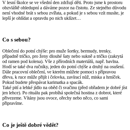
V lesní školce se ve všední den zdržují děti. Proto jsme k prostoru
obzvláště ohledupní a dáváme pozor na čistotu. Ze stejného důvodu
není vhodné brát s sebou zvířata, a pokud je s sebou vzít musíte, je
lepší je ohlídat a opravdu po nich uklízet…
Co s sebou
?
Oblečení do potní chýše: pro muže šortky, bermudy, trenky,
případně tričko, pro ženy dlouhé šaty nebo sukně a tričko (zakrytá
od ramen pod kolena). Vše z přírodních materiálů, např. bavlna.
Hodí se také dva ručníky, jeden do potní chýše a druhý na osušení.
Dále pracovní oblečení, ve kterém můžete pomoci s přípravou
dřeva, k ruce může přijít i čelovka, zavírací nůž, miska a hrníček.
Pokud budete přespávat karimatka a spacák.
Také pití a lehké jídlo na oběd či svačinu (před obřadem je dobré jíst
jen lehce). Po rituálu pak probíhá společná hostina z dobrot, které
přivezeme. Vítány jsou ovoce, ořechy nebo něco, co sami
připravíme.
Co je ještě dobré vědět
?