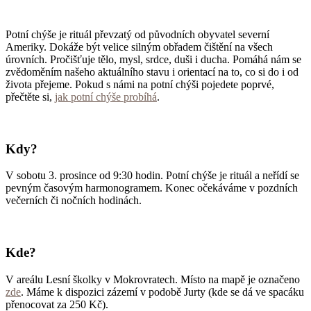
Potní chýše je rituál převzatý od původních obyvatel severní
Ameriky. Dokáže být velice silným obřadem čištění na všech
úrovních. Pročišťuje tělo, mysl, srdce, duši i ducha. Pomáhá nám se
zvědoměním našeho aktuálního stavu i orientací na to, co si do i od
života přejeme. Pokud s námi na potní chýši pojedete poprvé,
přečtěte si,
jak potní chýše probíhá
.
Kdy
?
V sobotu 3. prosince od 9:30 hodin. Potní chýše je rituál a neřídí se
pevným časovým harmonogramem. Konec očekáváme v pozdních
večerních či nočních hodinách.
Kde
?
V areálu Lesní školky v Mokrovratech. Místo na mapě je označeno
zde
. Máme k dispozici zázemí v podobě Jurty (kde se dá ve spacáku
přenocovat za 250 Kč).