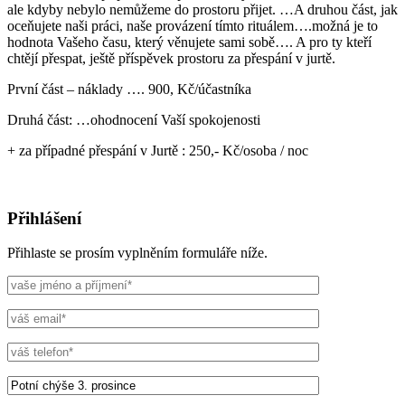
ale kdyby nebylo nemůžeme do prostoru přijet. …A druhou část, jak
oceňujete naši práci, naše provázení tímto rituálem….možná je to
hodnota Vašeho času, který věnujete sami sobě…. A pro ty kteří
chtějí přespat, ještě příspěvek prostoru za přespání v jurtě.
První část – náklady …. 900, Kč/účastníka
Druhá část: …ohodnocení Vaší spokojenosti
+ za případné přespání v Jurtě : 250,- Kč/osoba / noc
Přihlášení
Přihlaste se prosím vyplněním formuláře níže.